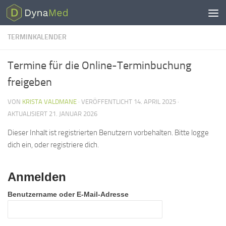
Zum Inhalt springen
TERMINKALENDER
Termine für die Online-Terminbuchung
freigeben
VON
KRISTA VALDMANE
· VERÖFFENTLICHT
14. APRIL 2025
·
AKTUALISIERT
21. JANUAR 2026
Dieser Inhalt ist registrierten Benutzern vorbehalten. Bitte logge
dich ein, oder registriere dich.
Anmelden
Benutzername oder E-Mail-Adresse