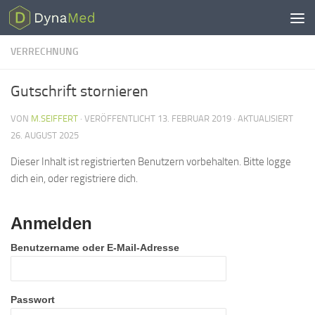
Zum Inhalt springen
VERRECHNUNG
Gutschrift stornieren
VON
M.SEIFFERT
· VERÖFFENTLICHT
13. FEBRUAR 2019
· AKTUALISIERT
26. AUGUST 2025
Dieser Inhalt ist registrierten Benutzern vorbehalten. Bitte logge
dich ein, oder registriere dich.
Anmelden
Benutzername oder E-Mail-Adresse
Passwort