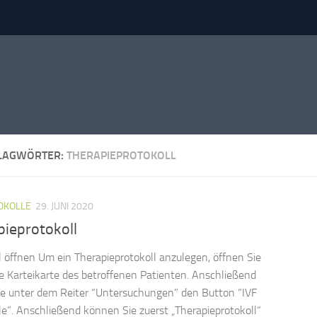
LAGWÖRTER:
THERAPIEPROTOKOLL
TOKOLLE
29. JUNI 2020
pieprotokoll
l öffnen Um ein Therapieprotokoll anzulegen, öffnen Sie
ie Karteikarte des betroffenen Patienten. Anschließend
ie unter dem Reiter “Untersuchungen” den Button “IVF
le”. Anschließend können Sie zuerst „Therapieprotokoll“