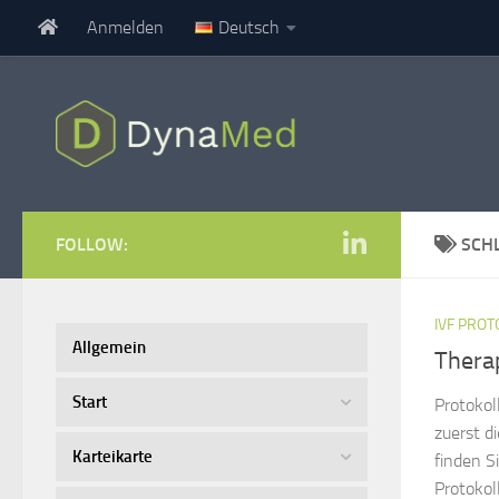
Anmelden
Deutsch
Zum Inhalt springen
FOLLOW:
SCH
IVF PRO
Allgemein
Thera
Start
Protokol
zuerst d
Karteikarte
finden S
Protokol