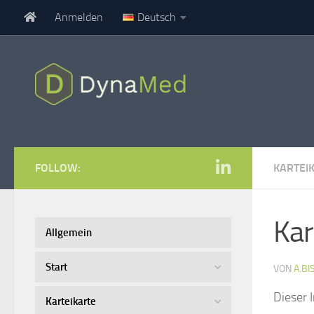
Anmelden
Deutsch
Zum Inhalt springen
FOLLOW:
KARTEI
Kar
Allgemein
Start
VON
A.BI
Dieser I
Karteikarte