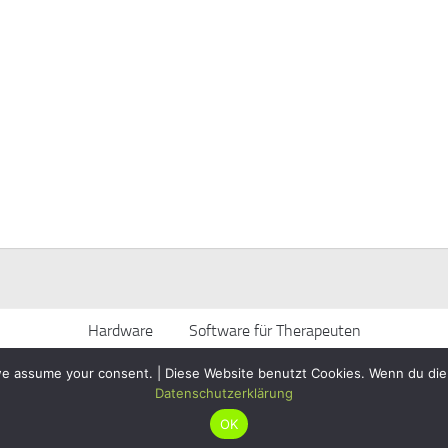
Hardware
Software für Therapeuten
 we assume your consent. | Diese Website benutzt Cookies. Wenn du die
rbehalten.
Impressum
Datenschutzerklärung
OK