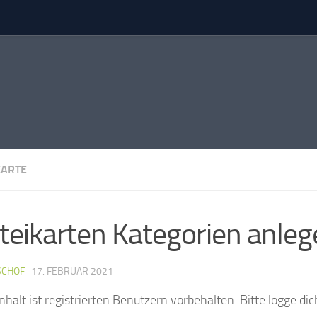
KARTE
teikarten Kategorien anle
SCHOF
·
17. FEBRUAR 2021
nhalt ist registrierten Benutzern vorbehalten. Bitte logge dich