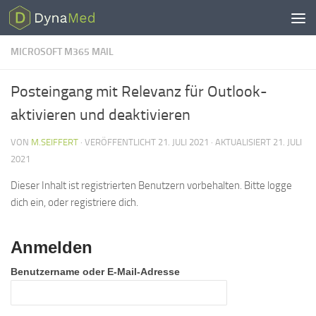
Zum Inhalt springen
MICROSOFT M365 MAIL
Posteingang mit Relevanz für Outlook-
aktivieren und deaktivieren
VON
M.SEIFFERT
· VERÖFFENTLICHT
21. JULI 2021
· AKTUALISIERT
21. JULI
2021
Dieser Inhalt ist registrierten Benutzern vorbehalten. Bitte logge
dich ein, oder registriere dich.
Anmelden
Benutzername oder E-Mail-Adresse