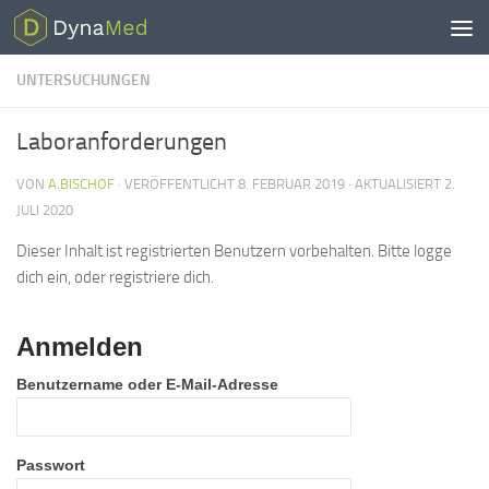
Zum Inhalt springen
UNTERSUCHUNGEN
Laboranforderungen
VON
A.BISCHOF
· VERÖFFENTLICHT
8. FEBRUAR 2019
· AKTUALISIERT
2.
JULI 2020
Dieser Inhalt ist registrierten Benutzern vorbehalten. Bitte logge
dich ein, oder registriere dich.
Anmelden
Benutzername oder E-Mail-Adresse
Passwort