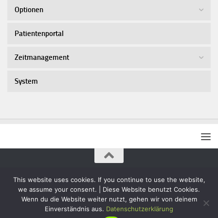
Optionen
Patientenportal
Zeitmanagement
System
© 2026 - IMA-Systems Information-Technology. Alle Rechte
This website uses cookies. If you continue to use the website,
vorbehalten.
Impressum
we assume your consent. | Diese Website benutzt Cookies.
Wenn du die Website weiter nutzt, gehen wir von deinem
Einverständnis aus.
Datenschutzerklärung